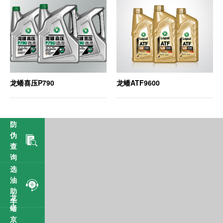
龙蟠喜压P790
龙蟠ATF9600
防
伪
查
询
选
油
助
龙
手
蟠
京