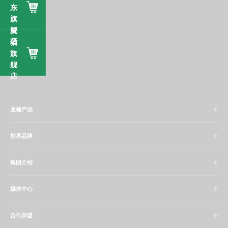
东
旗
舰
天
店
猫
旗
舰
店
龙蟠产品
世界品牌
集团介绍
媒体中心
合作加盟