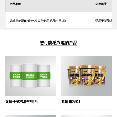
产品名称
应用场景
龙蟠新能源E16纯电动客车专用 优能空压机油
适用于新能源商
您可能感兴趣的产品
龙蟠干式气柜密封油
龙蟠赠程K8