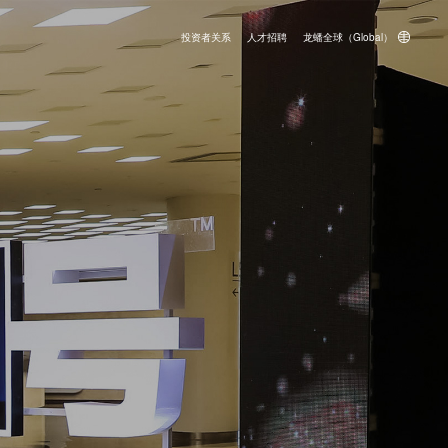
投资者关系
人才招聘
龙蟠全球（Global）