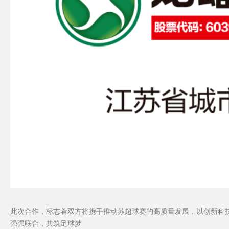
此次合作，标志着双方将携手推动苏超球赛的高质量发展，以创新科
强强联合，共筑足球梦