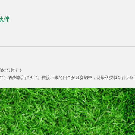
伙伴
的姓名牌了！
联赛”）的战略合作伙伴。在接下来的四个多月赛期中，龙蟠科技将陪伴大家