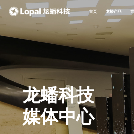
首页
龙蟠产品
龙蟠科技
媒体中心