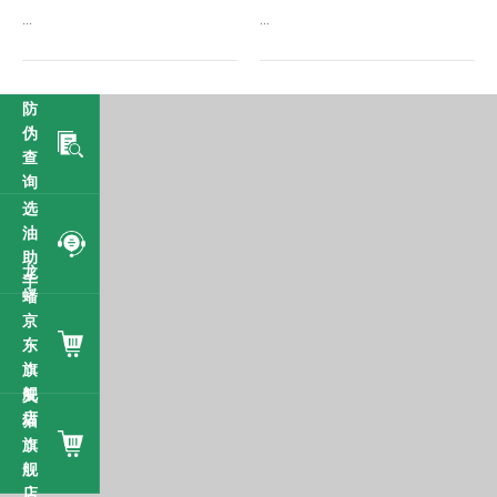
...
...
防
伪
查
询
选
油
助
龙
手
蟠
京
东
旗
舰
天
店
猫
旗
舰
店