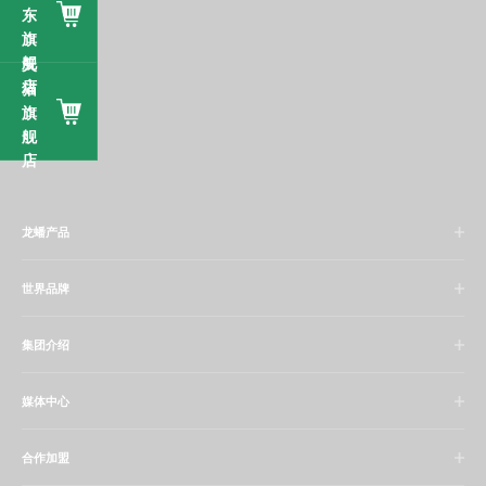
东
旗
舰
天
店
猫
旗
舰
店
龙蟠产品
世界品牌
集团介绍
媒体中心
合作加盟