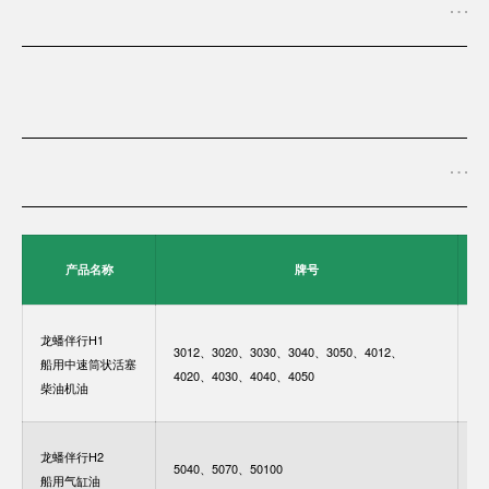
产品名称
牌号
龙蟠伴行H1
3012、3020、3030、3040、3050、4012、
GB
船用中速筒状活塞
4020、4030、4040、4050
2
柴油机油
龙蟠伴行H2
GB
5040、5070、50100
船用气缸油
2