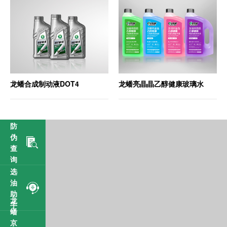
龙蟠合成制动液DOT4
龙蟠亮晶晶乙醇健康玻璃水
防
伪
查
询
选
油
助
龙
手
蟠
京