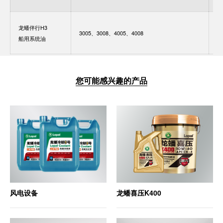
龙蟠伴行H3
GB
3005、3008、4005、4008
船用系统油
2
您可能感兴趣的产品
风电设备
龙蟠喜压K400